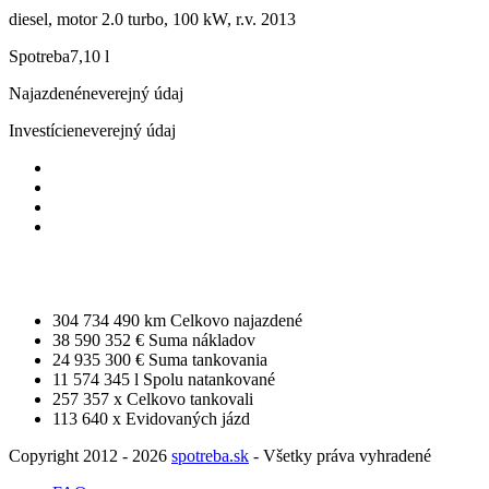
diesel, motor 2.0 turbo, 100 kW, r.v. 2013
Spotreba
7,10 l
Najazdené
neverejný údaj
Investície
neverejný údaj
304 734 490 km
Celkovo najazdené
38 590 352 €
Suma nákladov
24 935 300 €
Suma tankovania
11 574 345 l
Spolu natankované
257 357 x
Celkovo tankovali
113 640 x
Evidovaných jázd
Copyright 2012 - 2026
spotreba.sk
- Všetky práva vyhradené