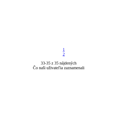
1
2
33-35 z 35 nájdených
Čo naši uživateľia zaznamenali